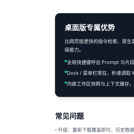
桌面版专属优势
比网页版更快的指令检索、原生菜单栏
级能力。
全局快捷键呼出 Prompt 与片
Dock / 菜单栏常驻，秒速调取 
内嵌工作区快照与上下文缓存，
常见问题
• 升级：重新下载覆盖即可，历史数