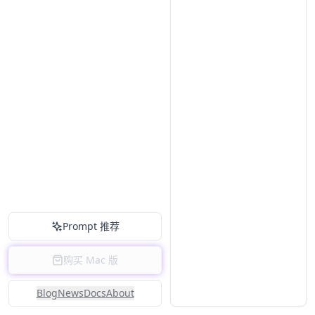
Prompt 推荐
购买 Mac 版
Blog
News
Docs
About