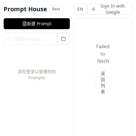
ed to fetch
Sign In with
Prompt House
EN
Beta
Google
返回列表
新建 Prompt
Failed
to
fetch
请先登录以管理你的
返
Prompts
回
列
表